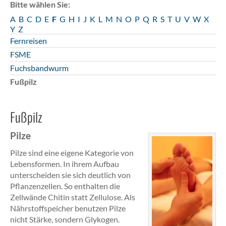
Bitte wählen Sie:
A
B
C
D
E
F
G
H
I
J
K
L
M
N
O
P
Q
R
S
T
U
V
W
X
Y
Z
Fernreisen
FSME
Fuchsbandwurm
Fußpilz
Fußpilz
Pilze
Pilze sind eine eigene Kategorie von
Lebensformen. In ihrem Aufbau
unterscheiden sie sich deutlich von
Pflanzenzellen. So enthalten die
Zellwände Chitin statt Zellulose. Als
Nährstoffspeicher benutzen Pilze
nicht Stärke, sondern Glykogen.