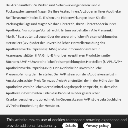
Bei Arzneimitteln: Zu Risiken und Nebenwirkungen lesen Sie die
Packungsbeilage und fragen Sie Ihre Ärztin, Ihren Arzt oder in Ihrer Apotheke.
Bei Tierarzneimitteln: Zu Risiken und Nebenwirkungen lesen Sie die
Packungsbeilage und fragen Sie Ihre Tierärztin, Ihren Tierarzt oder in Ihrer
Apotheke. Nur solange Vorrat reicht. Irrtum vorbehalten. Alle Preise inkl.
MwSt. * Sparpotential gegenüber der unverbindlichen Preisempfehlung des
Herstellers (UVP) oder der unverbindlichen Herstellermeldung des
Apothekenverkaufspreises (UAVP) an die Informationsstelle für
Arzneispezialitäten (IFA GmbH) / nur bei rezeptfreien Produkten außer
Büchern. UVP = Unverbindliche Preisempfehlung des Herstellers (UVP). AVP =
Apothekenverkaufspreis (AVP). Der AVP ist keine unverbindliche
Preisempfehlung der Hersteller. Der AVP ist ein von den Apotheken selbst in
Ansatz gebrachter Preis für rezeptfreie Arzneimittel, der in der Höhe dem für
Apotheken verbindlichen Arzneimittel Abgabepreis entspricht, zu dem eine
Apotheke in bestimmten Fällen das Produkt mit der gesetzlichen
Krankenversicherung abrechnet. Im Gegensatz zum AVP ist die gebräuchliche
UVP eine Empfehlung der Hersteller.
This website makes use of cookies to enhance browsing experience and
provide additional functionality.
Details
Privacy policy