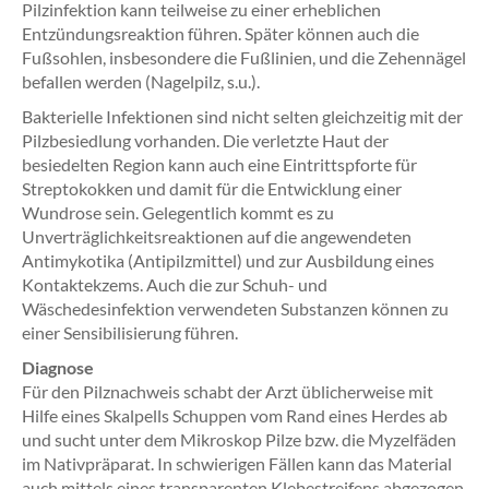
Pilzinfektion kann teilweise zu einer erheblichen
Entzündungsreaktion führen. Später können auch die
Fußsohlen, insbesondere die Fußlinien, und die Zehennägel
befallen werden (Nagelpilz, s.u.).
Bakterielle Infektionen sind nicht selten gleichzeitig mit der
Pilzbesiedlung vorhanden. Die verletzte Haut der
besiedelten Region kann auch eine Eintrittspforte für
Streptokokken und damit für die Entwicklung einer
Wundrose sein. Gelegentlich kommt es zu
Unverträglichkeitsreaktionen auf die angewendeten
Antimykotika (Antipilzmittel) und zur Ausbildung eines
Kontaktekzems. Auch die zur Schuh- und
Wäschedesinfektion verwendeten Substanzen können zu
einer Sensibilisierung führen.
Diagnose
Für den Pilznachweis schabt der Arzt üblicherweise mit
Hilfe eines Skalpells Schuppen vom Rand eines Herdes ab
und sucht unter dem Mikroskop Pilze bzw. die Myzelfäden
im Nativpräparat. In schwierigen Fällen kann das Material
auch mittels eines transparenten Klebestreifens abgezogen