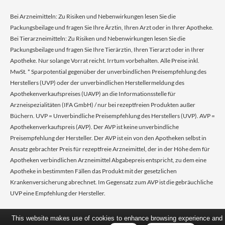
Bei Arzneimitteln: Zu Risiken und Nebenwirkungen lesen Sie die
Packungsbeilage und fragen Sie Ihre Ärztin, Ihren Arzt oder in Ihrer Apotheke.
Bei Tierarzneimitteln: Zu Risiken und Nebenwirkungen lesen Sie die
Packungsbeilage und fragen Sie Ihre Tierärztin, Ihren Tierarzt oder in Ihrer
Apotheke. Nur solange Vorrat reicht. Irrtum vorbehalten. Alle Preise inkl.
MwSt. * Sparpotential gegenüber der unverbindlichen Preisempfehlung des
Herstellers (UVP) oder der unverbindlichen Herstellermeldung des
Apothekenverkaufspreises (UAVP) an die Informationsstelle für
Arzneispezialitäten (IFA GmbH) / nur bei rezeptfreien Produkten außer
Büchern. UVP = Unverbindliche Preisempfehlung des Herstellers (UVP). AVP =
Apothekenverkaufspreis (AVP). Der AVP ist keine unverbindliche
Preisempfehlung der Hersteller. Der AVP ist ein von den Apotheken selbst in
Ansatz gebrachter Preis für rezeptfreie Arzneimittel, der in der Höhe dem für
Apotheken verbindlichen Arzneimittel Abgabepreis entspricht, zu dem eine
Apotheke in bestimmten Fällen das Produkt mit der gesetzlichen
Krankenversicherung abrechnet. Im Gegensatz zum AVP ist die gebräuchliche
UVP eine Empfehlung der Hersteller.
This website makes use of cookies to enhance browsing experience and