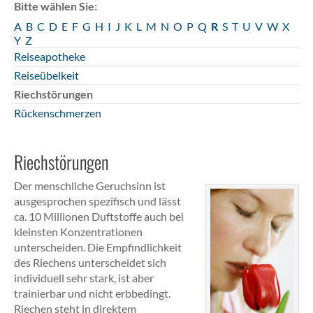
Bitte wählen Sie:
A
B
C
D
E
F
G
H
I
J
K
L
M
N
O
P
Q
R
S
T
U
V
W
X
Y
Z
Reiseapotheke
Reiseübelkeit
Riechstörungen
Rückenschmerzen
Riechstörungen
Der menschliche Geruchsinn ist
ausgesprochen spezifisch und lässt
ca. 10 Millionen Duftstoffe auch bei
kleinsten Konzentrationen
unterscheiden. Die Empfindlichkeit
des Riechens unterscheidet sich
individuell sehr stark, ist aber
trainierbar und nicht erbbedingt.
Riechen steht in direktem