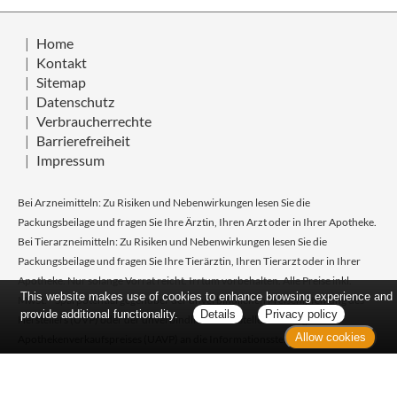
Home
Kontakt
Sitemap
Datenschutz
Verbraucherrechte
Barrierefreiheit
Impressum
Bei Arzneimitteln: Zu Risiken und Nebenwirkungen lesen Sie die
Packungsbeilage und fragen Sie Ihre Ärztin, Ihren Arzt oder in Ihrer Apotheke.
Bei Tierarzneimitteln: Zu Risiken und Nebenwirkungen lesen Sie die
Packungsbeilage und fragen Sie Ihre Tierärztin, Ihren Tierarzt oder in Ihrer
Apotheke. Nur solange Vorrat reicht. Irrtum vorbehalten. Alle Preise inkl.
This website makes use of cookies to enhance browsing experience and
MwSt. * Sparpotential gegenüber der unverbindlichen Preisempfehlung des
provide additional functionality.
Details
Privacy policy
Herstellers (UVP) oder der unverbindlichen Herstellermeldung des
Allow cookies
Apothekenverkaufspreises (UAVP) an die Informationsstelle für
Arzneispezialitäten (IFA GmbH) / nur bei rezeptfreien Produkten außer
Büchern. UVP = Unverbindliche Preisempfehlung des Herstellers (UVP). AVP =