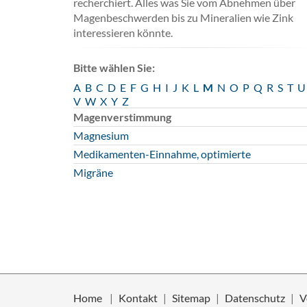
recherchiert. Alles was Sie vom Abnehmen über
Magenbeschwerden bis zu Mineralien wie Zink
interessieren könnte.
Bitte wählen Sie:
A
B
C
D
E
F
G
H
I
J
K
L
M
N
O
P
Q
R
S
T
U
V
W
X
Y
Z
Magenverstimmung
Magnesium
Medikamenten-Einnahme, optimierte
Migräne
Home
Kontakt
Sitemap
Datenschutz
V