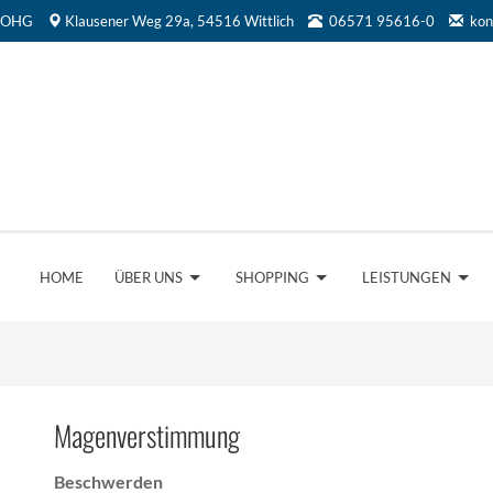
k OHG
Klausener Weg 29a, 54516 Wittlich
06571 95616-0
kon
HOME
ÜBER UNS
SHOPPING
LEISTUNGEN
Magenverstimmung
Beschwerden