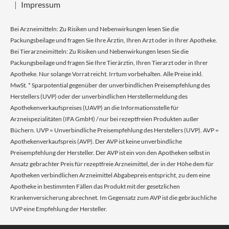
Impressum
Bei Arzneimitteln: Zu Risiken und Nebenwirkungen lesen Sie die
Packungsbeilage und fragen Sie Ihre Ärztin, Ihren Arzt oder in Ihrer Apotheke.
Bei Tierarzneimitteln: Zu Risiken und Nebenwirkungen lesen Sie die
Packungsbeilage und fragen Sie Ihre Tierärztin, Ihren Tierarzt oder in Ihrer
Apotheke. Nur solange Vorrat reicht. Irrtum vorbehalten. Alle Preise inkl.
MwSt. * Sparpotential gegenüber der unverbindlichen Preisempfehlung des
Herstellers (UVP) oder der unverbindlichen Herstellermeldung des
Apothekenverkaufspreises (UAVP) an die Informationsstelle für
Arzneispezialitäten (IFA GmbH) / nur bei rezeptfreien Produkten außer
Büchern. UVP = Unverbindliche Preisempfehlung des Herstellers (UVP). AVP =
Apothekenverkaufspreis (AVP). Der AVP ist keine unverbindliche
Preisempfehlung der Hersteller. Der AVP ist ein von den Apotheken selbst in
Ansatz gebrachter Preis für rezeptfreie Arzneimittel, der in der Höhe dem für
Apotheken verbindlichen Arzneimittel Abgabepreis entspricht, zu dem eine
Apotheke in bestimmten Fällen das Produkt mit der gesetzlichen
Krankenversicherung abrechnet. Im Gegensatz zum AVP ist die gebräuchliche
UVP eine Empfehlung der Hersteller.